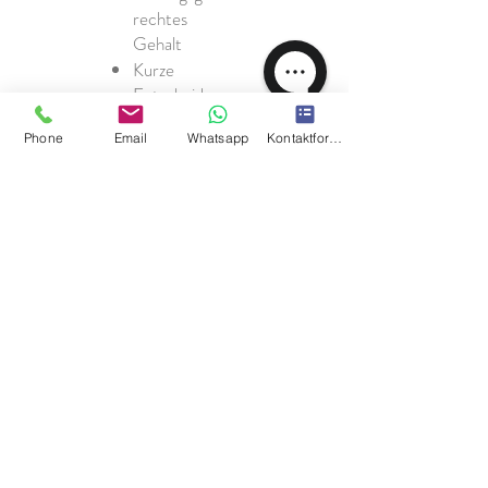
rechtes
Gehalt
Kurze
Entscheidu
ngswege
Phone
Email
Whatsapp
Kontaktformular
und direkte
Kommunik
ation
Entwicklun
gsmöglichk
eiten bis
hin zur
Manageme
ntebene
Kostenfreie
Getränke
während
der
Arbeitszeit