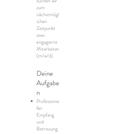
suchen wir
zum
nächstmögl
ichen
Zeitpunkt
zwei
engagierte
Mitarbeiter
(m/w/d).
Deine
Aufgabe
n
Professione
ller
Empfang
und
Betreuung