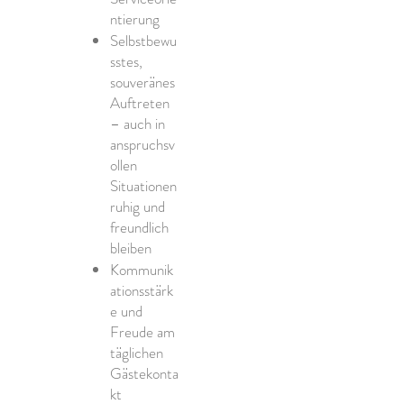
ntierung
Selbstbewu
sstes,
souveränes
Auftreten
– auch in
anspruchsv
ollen
Situationen
ruhig und
freundlich
bleiben
Kommunik
ationsstärk
e und
Freude am
täglichen
Gästekonta
kt