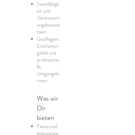
Teamfähigk
eit und
Verantwort
ungsbewuss
tsein
Gepflegtes
Erscheinun
gsbild und
professione
lle
Umgangsfo
rmen
Was wir
Dir
bieten
Faires und
leistungsge